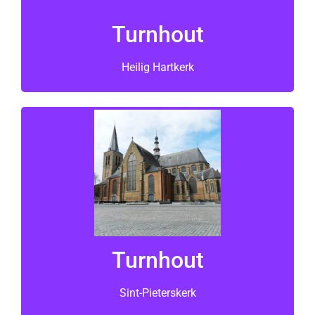
Turnhout
Hier is het
Heilig Hartkerk
Turnhout
Sint-Pieterskerk
Turnhout
Hier is het
Sint-Pieterskerk