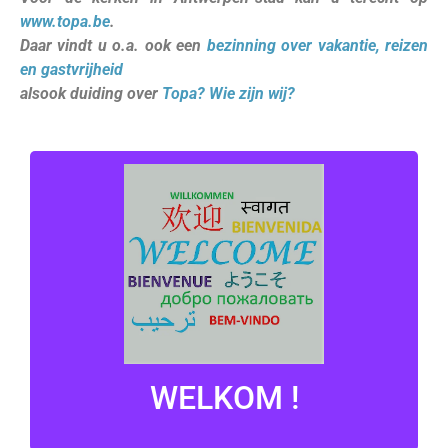
www.topa.be
.
Daar vindt u o.a. ook een
bezinning over vakantie, reizen
en gastvrijheid
alsook duiding over
Topa? Wie zijn wij?
WELKOM !
De deur staat al open …
Hier is het
WELKOM !