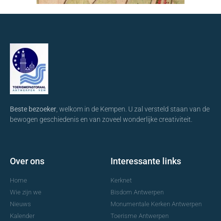
Beste bezoeker
, welkom in de Kempen. U zal versteld staan van de
bewogen geschiedenis en van zoveel wonderlijke creativiteit.
Over ons
Interessante links
Home
Kerknet
Wie zijn we
Bisdom Antwerpen
Nieuws
Monumentale Kerken Antwerpen
Kalender
Toerisme Antwerpen