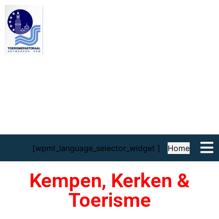
TOPA
De Kempen, Kerken en Toerisme
Toerismepastoraal, Bisdom Antwerpen (TOPA
vzw)
[wpml_language_selector_widget ]
Home
Kempen, Kerken &
Toerisme