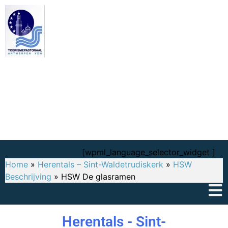
TOPA
De Kempen, Kerken en Toerisme
Toerismepastoraal, Bisdom Antwerpen (TOPA
vzw)
[wpml_language_selector_widget ]
Home
»
Herentals – Sint-Waldetrudiskerk
»
HSW
Beschrijving
»
HSW De glasramen
Herentals - Sint-