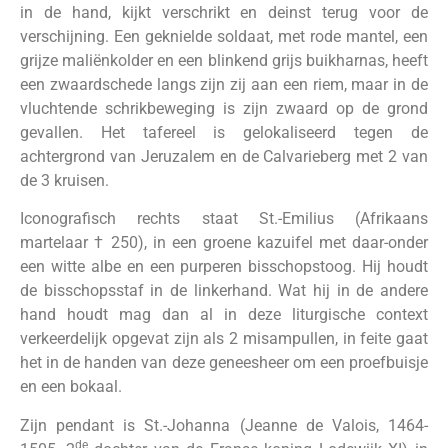
in de hand, kijkt verschrikt en deinst terug voor de
verschijning. Een geknielde soldaat, met rode mantel, een
grijze maliënkolder en een blinkend grijs buikharnas, heeft
een zwaardschede langs zijn zij aan een riem, maar in de
vluchtende schrikbeweging is zijn zwaard op de grond
gevallen. Het tafereel is gelokaliseerd tegen de
achtergrond van Jeruzalem en de Calvarieberg met 2 van
de 3 kruisen.
Iconografisch rechts staat St.-Emilius (Afrikaans
martelaar † 250), in een groene kazuifel met daar-onder
een witte albe en een purperen bisschopstoog. Hij houdt
de bisschopsstaf in de linkerhand. Wat hij in de andere
hand houdt mag dan al in deze liturgische context
verkeerdelijk opgevat zijn als 2 misampullen, in feite gaat
het in de handen van deze geneesheer om een proefbuisje
en een bokaal.
Zijn pendant is St.-Johanna (Jeanne de Valois, 1464-
de