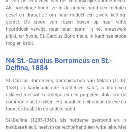
is van de relativiteit van het vergankelijke aardse leven.
Als boetelinge houdt ze in de andere hand een metalen
gesel en draagt ze om haar middel een zware ketting-
gordel. De kroon van rozen boven op haar witte
hoofddoek verwijst naar haar naam. In het maaswerk
prijkt,
en buste
, St.-Carolus Borromeus, in kardinaalsrode
toog en kalot.
N4 St.-Carolus Borromeus en St.-
Delfina, 1884
St.-Carolus Borromeus, aartsbisschop van Milaan (1538-
1584) in kardinaalsrode mantel en kalot, is liturgisch
gekleed met wit koorhemd en een purperen stola om de
communie uit te reiken. Hij houdt een ciborie in de ene en
toont de hostie in de andere hand.
St.-Delfina (1283-1360), als hofdame gekroond en in
kostbare kledij, heeft in de rechterhand een witte lelie. Met