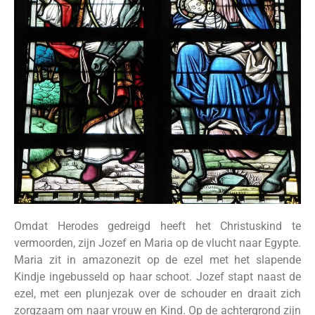
Omdat Herodes gedreigd heeft het Christuskind te
vermoorden, zijn Jozef en Maria op de vlucht naar Egypte.
Maria zit in amazonezit op de ezel met het slapende
Kindje ingebusseld op haar schoot. Jozef stapt naast de
ezel, met een plunjezak over de schouder en draait zich
zorgzaam om naar vrouw en Kind. Op de achtergrond zijn