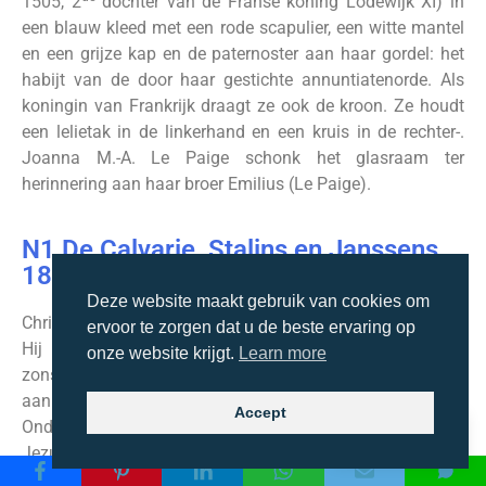
1505, 2
dochter van de Franse koning Lodewijk XI) in
een blauw kleed met een rode scapulier, een witte mantel
en een grijze kap en de paternoster aan haar gordel: het
habijt van de door haar gestichte annuntiatenorde. Als
koningin van Frankrijk draagt ze ook de kroon. Ze houdt
een lelietak in de linkerhand en een kruis in de rechter-.
Joanna M.-A. Le Paige schonk het glasraam ter
herinnering aan haar broer Emilius (Le Paige).
N1 De Calvarie, Stalins en Janssens,
1887
Deze website maakt gebruik van cookies om
Christus, met een witte lendendoek, hangt aan het kruis.
ervoor te zorgen dat u de beste ervaring op
Hij heeft nog de doornenkroon op. De beginnende
onze website krijgt.
Learn more
zonsverduistering tegen de donkerblauwe hemel geeft
aan dat het moment van zijn sterven is aangebroken.
Accept
Onder aan het kruis ligt een schedel aan de voeten van
NL
Jezus: een verwijzing naar het legendarische graf van
Adam. Bovenaan het kruis staat het opschrift “Jezus, de