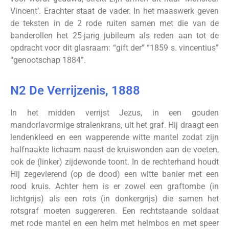
Vincent’. Erachter staat de vader. In het maaswerk geven
de teksten in de 2 rode ruiten samen met die van de
banderollen het 25-jarig jubileum als reden aan tot de
opdracht voor dit glasraam: “gift der” “1859 s. vincentius”
“genootschap 1884”.
N2 De Verrijzenis, 1888
In het midden verrijst Jezus, in een gouden
mandorlavormige stralenkrans, uit het graf. Hij draagt een
lendenkleed en een wapperende witte mantel zodat zijn
halfnaakte lichaam naast de kruiswonden aan de voeten,
ook de (linker) zijdewonde toont. In de rechterhand houdt
Hij zegevierend (op de dood) een witte banier met een
rood kruis. Achter hem is er zowel een graftombe (in
lichtgrijs) als een rots (in donkergrijs) die samen het
rotsgraf moeten suggereren. Een rechtstaande soldaat
met rode mantel en een helm met helmbos en met speer