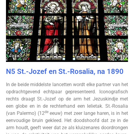
N5 St.-Jozef en St.-Rosalia, na 1890
In de beide middelste lancetten wordt elke partner van het
opdrachtgevend echtpaar gepresenteerd. Iconografisch
rechts draagt St.-Jozef op de arm het Jezuskindje met
een globe en in de rechterhand een lelietak. St.-Rosalia
de
(van Palermo) (12
eeuw) met zeer lange haren, is in het
eenvoudige bruin gekleed. Het doodshoofd dat ze in de
arm houdt, geeft weer dat ze als kluizenares doordrongen