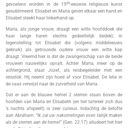
de
gevoelens worden in de 19
-eeuwse religieuze kunst
gesublimeerd. Elisabet en Maria geven elkaar een hand en
Elisabet steekt haar linkerhand op.
Maria, als jonge vrouw, draagt een witte hoofddoek die
haar lange haren slechts gedeeltelijk bedekt, in
tegenstelling tot Elisabet die (volgens middeleeuws
gebruik) als getrouwde oudere vrouw een witte kap
draagt. Vreemd hier is dat de zwangerschap van de beide
vrouwen nauwelijks opvalt. Achter Maria, meer op de
achtergrond, staat Jozef, als reisbegeleider met een
reisstok. Hij neemt zijn hoed af voor Elisabet. De lelie in
de vaas verwijst naar de zuiverheid van Maria.
Dat er aan de blauwe hemel 2 sterren staan boven de
hoofden van Maria en Elisabeth (en het tafereel zich dus
’s nachts afspeelt) is zeer curieus. Indachtig de belofte
aan Abraham:
“Ik zal uw nakomelingen even talrijk maken
als de sterren aan de hemel”
(Gen. 22:17) alludeert het hier