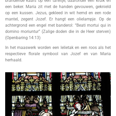
brandende kaars op een tafeltje, daaronder een kruik en
een beker. Maria zit met de handen gevouwen, geknield
op een kussen. Jezus, gekleed in wit hemd en een rode
mantel, zegent Jozef. Er hangt een olielampje. Op de
achtergrond een engel met banderol: “Beati mortui qui in
domino moriuntur” (Zalige doden die in de Heer sterven)
(Openbaring 14:13)
In het maaswerk worden een lelietak en een roos als het
respectieve florale symbool van Jozef en van Maria
herhaald.