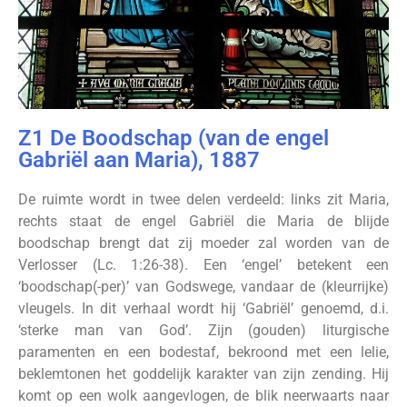
Z1 De Boodschap (van de engel
Gabriël aan Maria), 1887
De ruimte wordt in twee delen verdeeld: links zit Maria,
rechts staat de engel Gabriël die Maria de blijde
boodschap brengt dat zij moeder zal worden van de
Verlosser (Lc. 1:26-38). Een ‘engel’ betekent een
‘boodschap(-per)’ van Godswege, vandaar de (kleurrijke)
vleugels. In dit verhaal wordt hij ‘Gabriël’ genoemd, d.i.
‘sterke man van God’. Zijn (gouden) liturgische
paramenten en een bodestaf, bekroond met een lelie,
beklemtonen het goddelijk karakter van zijn zending. Hij
komt op een wolk aangevlogen, de blik neerwaarts naar