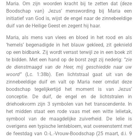
Maria. Om zijn woorden kracht bij te zetten dat (deze
Boodschap van) Jezus’ menswording bij Maria een
initiatief van God is, wijst de engel naar de zinnebeeldige
duif van de Heilige Geest en zegent hij haar.
Maria, als mens van vlees en bloed in het rood en als
‘hemels’ begenadigde in het blauw gekleed, zit geknield
op een bidbank. Zij wordt verrast terwijl ze in een boek zit
te bidden. Met een hand op de borst zegt zij nederig:
“zie
de dienstmaagd van de Heer, mij geschiedde naar uw
woord”
(Lc. 1:38b). Een lichtstraal gaat uit van de
zinnebeeldige duif en valt op Maria neer omdat deze
boodschap tegelijkertijd het moment is van Jezus’
conceptie. De duif, de engel en de lichtstralen in
driehoekvorm zijn 3 symbolen van het transcendente. In
het midden staat een rode vaas met een witte lelietak,
symbool van de maagdelijke zuiverheid. De lelie is
overigens een typische lentebloem, wat overeenstemt met
de feestdag van O.-L.-Vrouw-Boodschap (25 maart, d.i. 9