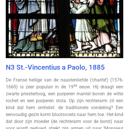
N3 St.-Vincentius a Paolo, 1885
De Franse heilige van de naastenliefde (‘charité’) (1576-
de
1660) is zeer populair in de 19
eeuw. Hij draagt een
zwarte priestertoog, een purperen mantel boven de witte
rochet en een purperen stola. Op zijn rechterarm zit een
kind dat hem omhelst: de traditionele vondeling? Een
eenvoudig gezin komt blootsvoets naar hem toe. Het kind
dat door zijn moeder (de rechterarm voor de borst) naar
voor wordt geduwd, strekt zijn armen uit naar ‘Monsieur